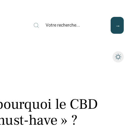
Mode
Santé
Tech
pourquoi le CBD
must-have » ?