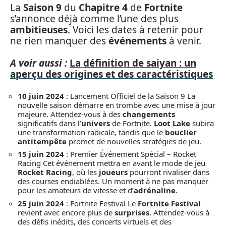
La
Saison 9
du
Chapitre 4
de
Fortnite
s’annonce déjà comme l’une des plus
ambitieuses
. Voici les dates à retenir pour
ne rien manquer des
événements
à venir.
A voir aussi :
La définition de saiyan : un
aperçu des origines et des caractéristiques
10 juin 2024
: Lancement Officiel de la Saison 9 La
nouvelle saison démarre en trombe avec une mise à jour
majeure. Attendez-vous à des
changements
significatifs dans l’
univers
de Fortnite.
Loot Lake
subira
une transformation radicale, tandis que le
bouclier
antitempête
promet de nouvelles stratégies de jeu.
15 juin 2024
: Premier Événement Spécial – Rocket
Racing Cet événement mettra en avant le mode de jeu
Rocket Racing
, où les
joueurs
pourront rivaliser dans
des courses endiablées. Un moment à ne pas manquer
pour les amateurs de vitesse et d’
adrénaline
.
25 juin 2024
: Fortnite Festival Le
Fortnite Festival
revient avec encore plus de
surprises
. Attendez-vous à
des défis inédits, des concerts virtuels et des