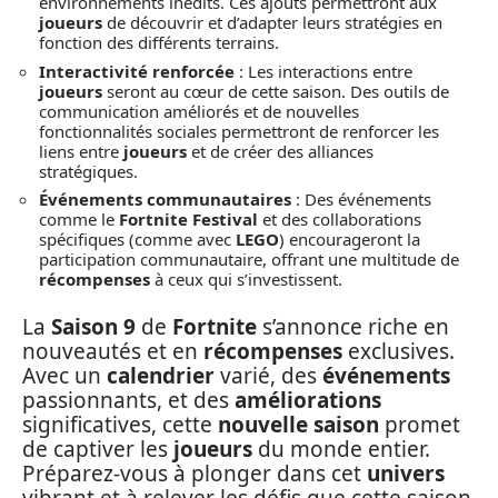
environnements inédits. Ces ajouts permettront aux
joueurs
de découvrir et d’adapter leurs stratégies en
fonction des différents terrains.
Interactivité renforcée
: Les interactions entre
joueurs
seront au cœur de cette saison. Des outils de
communication améliorés et de nouvelles
fonctionnalités sociales permettront de renforcer les
liens entre
joueurs
et de créer des alliances
stratégiques.
Événements communautaires
: Des événements
comme le
Fortnite Festival
et des collaborations
spécifiques (comme avec
LEGO
) encourageront la
participation communautaire, offrant une multitude de
récompenses
à ceux qui s’investissent.
La
Saison 9
de
Fortnite
s’annonce riche en
nouveautés et en
récompenses
exclusives.
Avec un
calendrier
varié, des
événements
passionnants, et des
améliorations
significatives, cette
nouvelle saison
promet
de captiver les
joueurs
du monde entier.
Préparez-vous à plonger dans cet
univers
vibrant et à relever les défis que cette saison