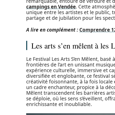
remarquable, entouré de verdure et d
campings en Vendée
. Cette atmosphè
unique entre les artistes et le publi
partage et de jubilation pour les spec
A lire en complément :
Comprendre 120
Les arts s’en mêlent à les
Le Festival Les Arts S’en Mêlent, basé
frontières de l’art en unissant musique
expérience culturelle, immersive et c
diversifiée et englobante, ce festival 
créativité foisonnante, à la fois local
un cadre enchanteur, propice à la déco
Mêlent transcendent les barrières arti
se déploie, où les sens s’éveillent, off
enrichissante et inoubliable.