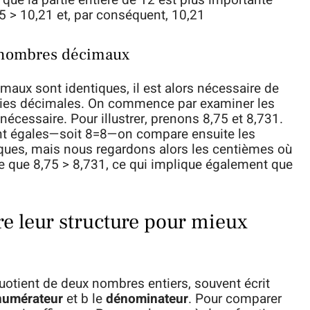
que la partie entière de 12 est plus importante
45 > 10,21 et, par conséquent, 10,21
 nombres décimaux
maux sont identiques, il est alors nécessaire de
rties décimales. On commence par examiner les
nécessaire. Pour illustrer, prenons 8,75 et 8,731.
ant égales—soit 8=8—on compare ensuite les
tiques, mais nous regardons alors les centièmes où
e que 8,75 > 8,731, ce qui implique également que
re leur structure pour mieux
uotient de deux nombres entiers, souvent écrit
numérateur
et b le
dénominateur
. Pour comparer