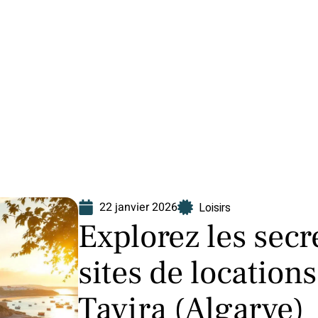
Finance
Immo
Loisirs
Maison
22 janvier 2026
Loisirs
Explorez les secr
sites de location
Tavira (Algarve)