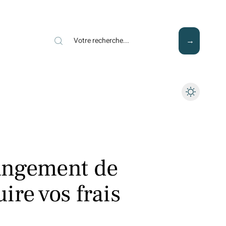
Mode
Santé
Tech
angement de
re vos frais