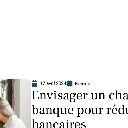
Finance
Immo
Loisirs
Maison
17 avril 2024
Finance
Envisager un ch
banque pour rédui
bancaires