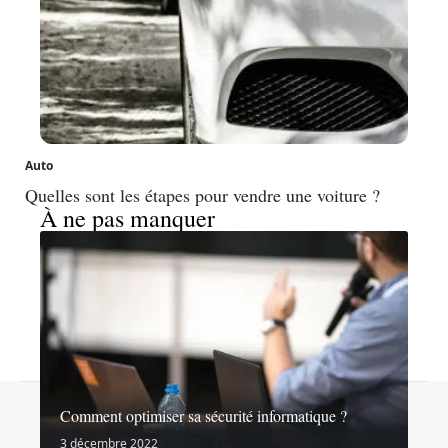
Auto
Quelles sont les étapes pour vendre une voiture ?
À ne pas manquer
Contact
Mentions légales
Sitemap
Comment optimiser sa sécurité informatique ?
© 2026 | noslibertes.org
3 décembre 2022