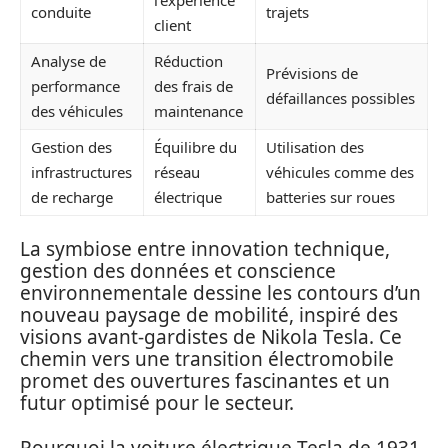
conduite
trajets
client
Analyse de
Réduction
Prévisions de
performance
des frais de
défaillances possibles
des véhicules
maintenance
Gestion des
Équilibre du
Utilisation des
infrastructures
réseau
véhicules comme des
de recharge
électrique
batteries sur roues
La symbiose entre innovation technique,
gestion des données et conscience
environnementale dessine les contours d’un
nouveau paysage de mobilité, inspiré des
visions avant-gardistes de Nikola Tesla. Ce
chemin vers une transition électromobile
promet des ouvertures fascinantes et un
futur optimisé pour le secteur.
Pourquoi la voiture électrique Tesla de 1931