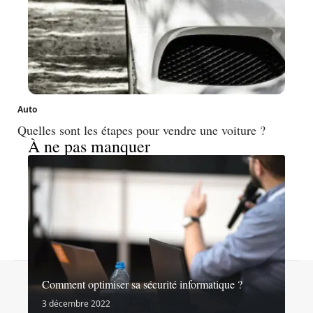
Auto
Quelles sont les étapes pour vendre une voiture ?
À ne pas manquer
Contact
Mentions légales
Sitemap
Comment optimiser sa sécurité informatique ?
© 2026 | noslibertes.org
3 décembre 2022