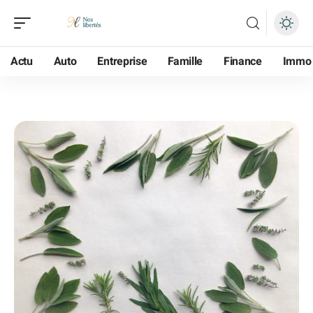
Actu
Auto
Entreprise
Famille
Finance
Immo