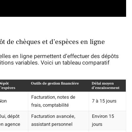
ôt de chèques et d’espèces en ligne
lles en ligne permettent d’effectuer des dépôts
tions variables. Voici un tableau comparatif
Dépôt
Outils de gestion financière
Délai moyen
’espèces
d’encaissement
Facturation, notes de
Non
7 à 15 jours
frais, comptabilité
Oui, dépôt
Facturation avancée,
Environ 15
en agence
assistant personnel
jours