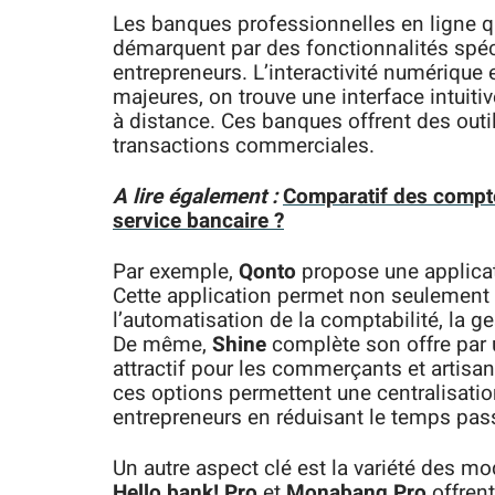
Les banques professionnelles en ligne q
démarquent par des fonctionnalités spéc
entrepreneurs. L’interactivité numérique 
majeures, on trouve une interface intuiti
à distance. Ces banques offrent des outil
transactions commerciales.
A lire également :
Comparatif des compte
service bancaire ?
Par exemple,
Qonto
propose une applicat
Cette application permet non seulement 
l’automatisation de la comptabilité, la ge
De même,
Shine
complète son offre par u
attractif pour les commerçants et artisa
ces options permettent une centralisation
entrepreneurs en réduisant le temps pass
Un autre aspect clé est la variété des 
Hello bank! Pro
et
Monabanq Pro
offrent