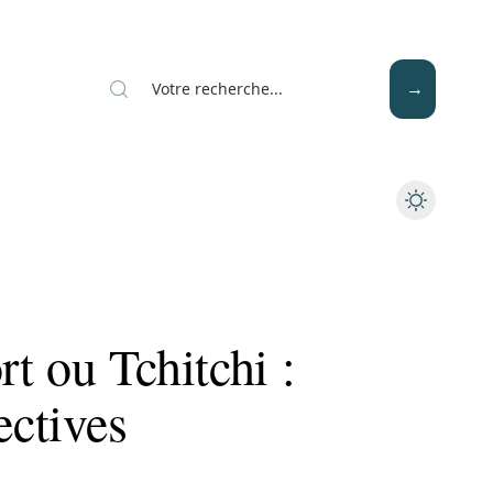
Mode
Santé
Tech
t ou Tchitchi :
ectives