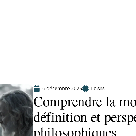
Finance
Immo
Loisirs
Maison
6 décembre 2025
Loisirs
Comprendre la mor
définition et persp
philosophiques