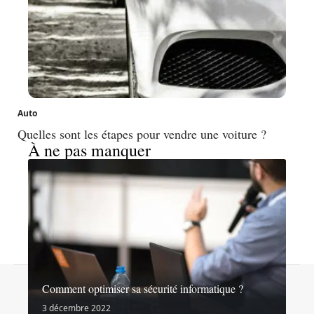
Auto
Quelles sont les étapes pour vendre une voiture ?
À ne pas manquer
Contact
Mentions légales
Sitemap
Comment optimiser sa sécurité informatique ?
© 2026 | noslibertes.org
3 décembre 2022