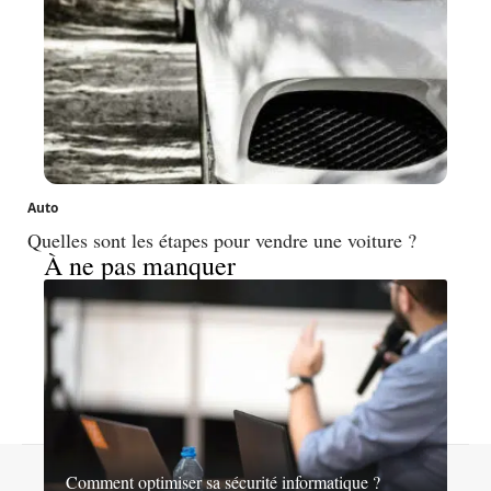
Auto
Quelles sont les étapes pour vendre une voiture ?
À ne pas manquer
Contact
Mentions légales
Sitemap
Comment optimiser sa sécurité informatique ?