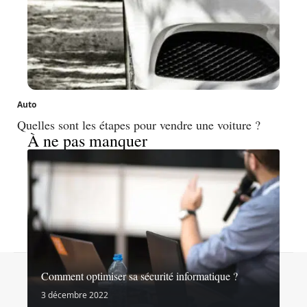
Auto
Quelles sont les étapes pour vendre une voiture ?
À ne pas manquer
Contact
Mentions légales
Sitemap
Comment optimiser sa sécurité informatique ?
© 2026 | noslibertes.org
3 décembre 2022