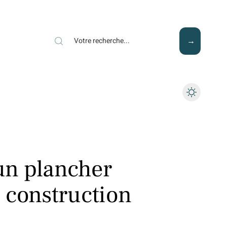
Mode
Santé
Tech
n plancher
 construction