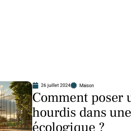
Finance
Immo
Loisirs
Maison
26 juillet 2024
Maison
Comment poser u
hourdis dans une
écologique ?