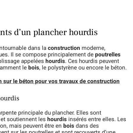
ts d’un plancher hourdis
ntournable dans la
construction
moderne,
ues. Il se compose principalement de
poutrelles
lissage appelées
hourdis
. Ces hourdis peuvent
otamment le
bois
, le polystyrène ou encore le béton.
on sur le béton pour vos travaux de construction
ourdis
rpente principale du plancher. Elles sont
et soutiennent les
hourdis
insérés entre elles. Les
ton, mais peuvent être en
bois
dans des
ent sur les poutrelles et sont recouverts d’une