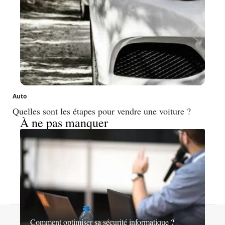
Auto
Quelles sont les étapes pour vendre une voiture ?
À ne pas manquer
Contact
Mentions légales
Sitemap
Comment optimiser sa sécurité informatique ?