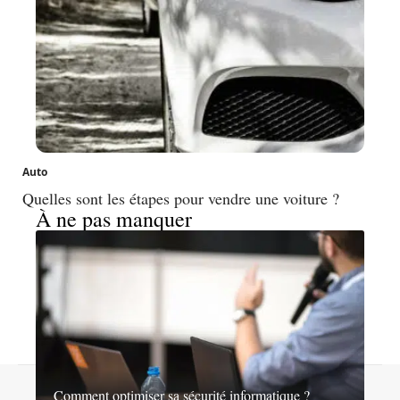
Auto
Quelles sont les étapes pour vendre une voiture ?
À ne pas manquer
Contact
Mentions légales
Sitemap
Comment optimiser sa sécurité informatique ?