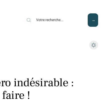
Mode
Santé
Tech
o indésirable :
 faire !