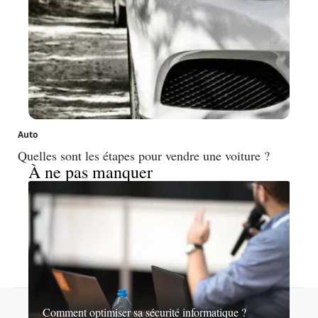
Auto
Quelles sont les étapes pour vendre une voiture ?
À ne pas manquer
Contact
Mentions légales
Sitemap
Comment optimiser sa sécurité informatique ?