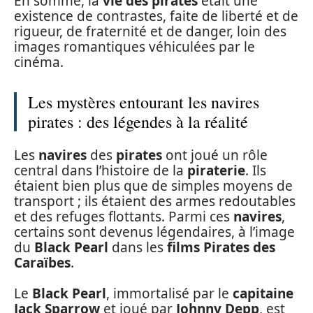
En somme, la
vie des pirates
était une
existence de contrastes, faite de liberté et de
rigueur, de fraternité et de danger, loin des
images romantiques véhiculées par le
cinéma.
Les mystères entourant les navires
pirates : des légendes à la réalité
Les
navires
des
pirates
ont joué un rôle
central dans l’histoire de la
piraterie
. Ils
étaient bien plus que de simples moyens de
transport ; ils étaient des armes redoutables
et des refuges flottants. Parmi ces
navires
,
certains sont devenus légendaires, à l’image
du
Black Pearl
dans les
films Pirates des
Caraïbes
.
Le
Black Pearl
, immortalisé par le
capitaine
Jack Sparrow
et joué par
Johnny Depp
, est