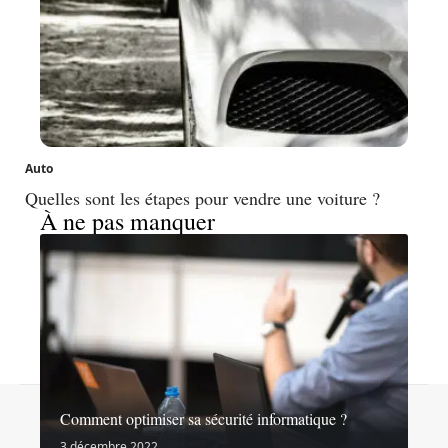
Auto
Quelles sont les étapes pour vendre une voiture ?
À ne pas manquer
Contact
Mentions légales
Sitemap
Comment optimiser sa sécurité informatique ?
© 2026 | noslibertes.org
3 décembre 2022