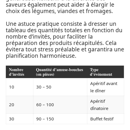
saveurs également peut aider à élargir le
choix des légumes, viandes et fromages.
Une astuce pratique consiste à dresser un
tableau des quantités totales en fonction du
nombre d’invités, pour faciliter la
préparation des produits récapitulés. Cela
évitera tout stress préalable et garantira une
planification harmonieuse.
Nombre
Quantité d’amuse-bouches
Type
d’invités
(en pièces)
d’événement
Apéritif avant
10
30 – 50
le dîner
Apéritif
20
60 – 100
dînatoire
30
90 – 150
Buffet festif