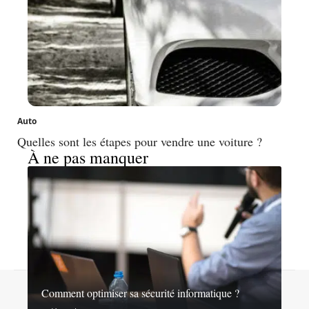
Auto
Quelles sont les étapes pour vendre une voiture ?
À ne pas manquer
Contact
Mentions légales
Sitemap
Comment optimiser sa sécurité informatique ?