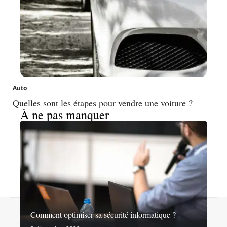
Auto
Quelles sont les étapes pour vendre une voiture ?
À ne pas manquer
Contact
Mentions légales
Sitemap
Comment optimiser sa sécurité informatique ?