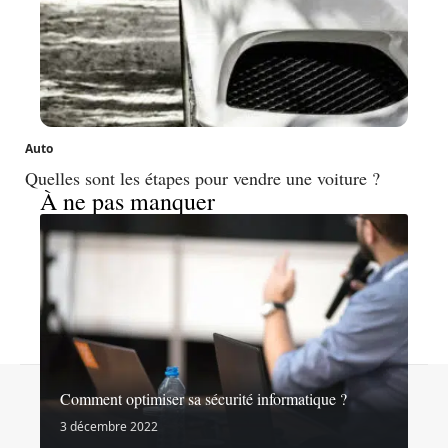
Auto
Quelles sont les étapes pour vendre une voiture ?
À ne pas manquer
Contact
Mentions légales
Sitemap
Comment optimiser sa sécurité informatique ?
© 2026 | noslibertes.org
3 décembre 2022