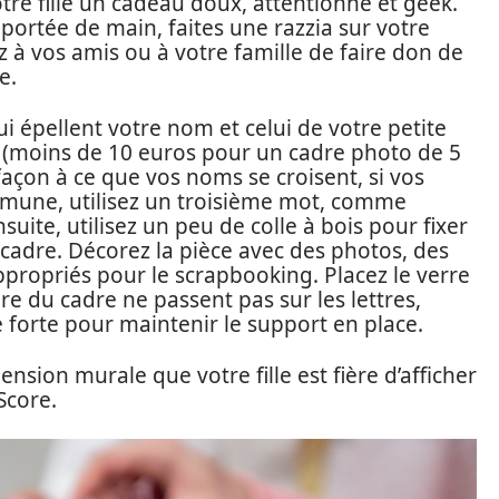
tre fille un cadeau doux, attentionné et geek.
 portée de main, faites une razzia sur votre
 à vos amis ou à votre famille de faire don de
e.
ui épellent votre nom et celui de votre petite
 (moins de 10 euros pour un cadre photo de 5
façon à ce que vos noms se croisent, si vos
mune, utilisez un troisième mot, comme
uite, utilisez un peu de colle à bois pour fixer
u cadre. Décorez la pièce avec des photos, des
ppropriés pour le scrapbooking. Placez le verre
rière du cadre ne passent pas sur les lettres,
e forte pour maintenir le support en place.
nsion murale que votre fille est fière d’afficher
Score.