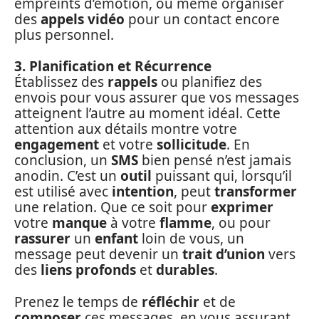
empreints d’émotion, ou même organiser
des
appels vidéo
pour un contact encore
plus personnel.
3. Planification et Récurrence
Établissez des
rappels
ou planifiez des
envois pour vous assurer que vos messages
atteignent l’autre au moment idéal. Cette
attention aux détails montre votre
engagement
et votre
sollicitude
. En
conclusion, un
SMS
bien pensé n’est jamais
anodin. C’est un
outil
puissant qui, lorsqu’il
est utilisé avec
intention
, peut
transformer
une relation. Que ce soit pour
exprimer
votre
manque
à votre
flamme
, ou pour
rassurer
un
enfant
loin de vous, un
message peut devenir un
trait d’union
vers
des
liens profonds
et
durables
.
Prenez le temps de
réfléchir
et de
composer
ces messages, en vous assurant