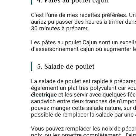
4. Pâtes au poulet cajun
C’est l’une de mes recettes préférées. Un
auriez pu passer des heures à trimer dans 
30 minutes à préparer.
Les pâtes au poulet Cajun sont un excell
d’assaisonnement cajun ou augmenter le j
5. Salade de poulet
La salade de poulet est rapide à préparer
également un plat très polyvalent car 
électrique
et les servir avec quelques fé
sandwich entre deux tranches de n’import
pouvez manger cette salade nature, sur de
possible de remplacer la salade par une 
Vous pouvez remplacer les noix de pécan 
noix, ou les omettre complètement. J’ai