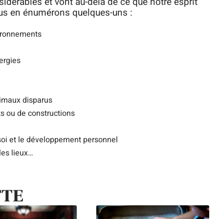
sidérables et vont au-delà de ce que notre esprit
ous en énumérons quelques-uns :
vironnements
ergies
nimaux disparus
its ou de constructions
soi et le développement personnel
les lieux…
TTE