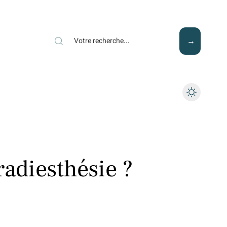
Mode
Santé
Tech
radiesthésie ?