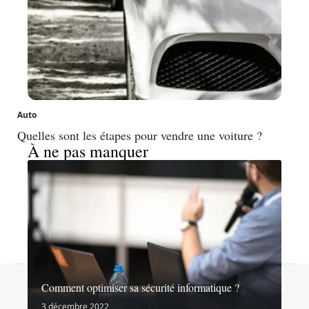
Auto
Quelles sont les étapes pour vendre une voiture ?
À ne pas manquer
Contact
Mentions légales
Sitemap
Comment optimiser sa sécurité informatique ?
© 2026 | noslibertes.org
3 décembre 2022