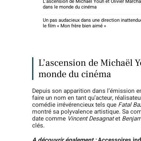
L’ascension de Michaël Youn et Olivier Marcha
dans le monde du cinéma
Un pas audacieux dans une direction inattendu
le film « Mon frère bien aimé »
L’ascension de Michaël Y
monde du cinéma
Depuis son apparition dans l’émission
faire un nom en tant qu’acteur, réalisateu
comédie irrévérencieux tels que
Fatal B
montré sa polyvalence artistique. Sa c
date comme
Vincent Desagnat
et
Benjam
clés.
A découvrir également :
Accessoires ind