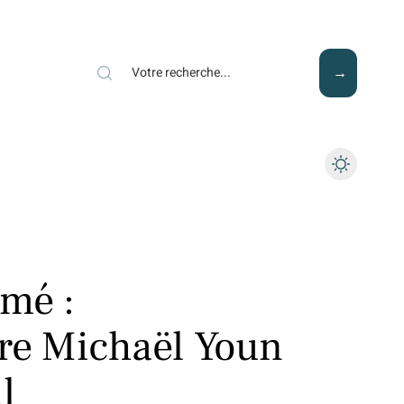
Mode
Santé
Tech
imé :
tre Michaël Youn
l