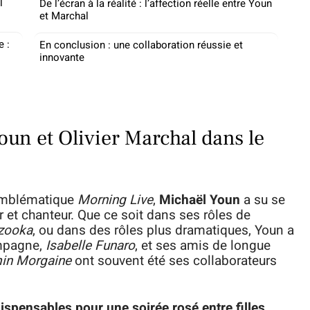
l
De l’écran à la réalité : l’affection réelle entre Youn
et Marchal
e :
En conclusion : une collaboration réussie et
innovante
oun et Olivier Marchal dans le
 emblématique
Morning Live
,
Michaël Youn
a su se
r et chanteur. Que ce soit dans ses rôles de
azooka
, ou dans des rôles plus dramatiques, Youn a
ompagne,
Isabelle Funaro
, et ses amis de longue
in Morgaine
ont souvent été ses collaborateurs
ispensables pour une soirée rosé entre filles