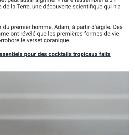
et peut aussi signifier « faire ressembler à un
de la Terre, une découverte scientifique qui n’a
 du premier homme, Adam, à partir d’argile. Des
mme ont révélé que les premières formes de vie
orrobore le verset coranique.
ssentiels pour des cocktails tropicaux faits