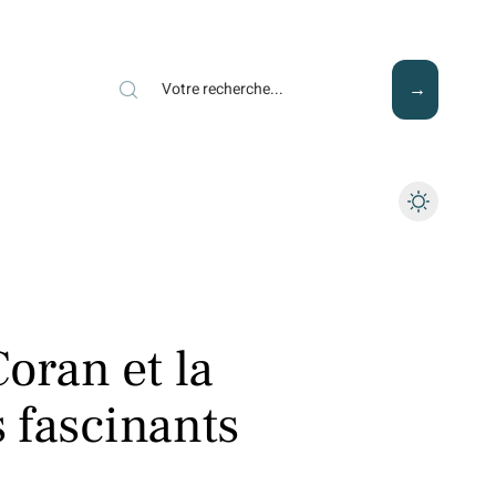
Mode
Santé
Tech
oran et la
s fascinants