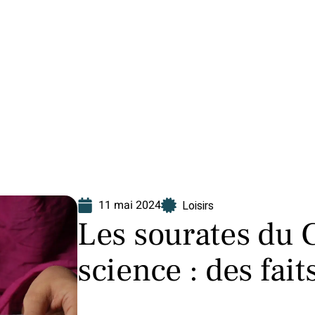
Finance
Immo
Loisirs
Maison
11 mai 2024
Loisirs
Les sourates du C
science : des fait