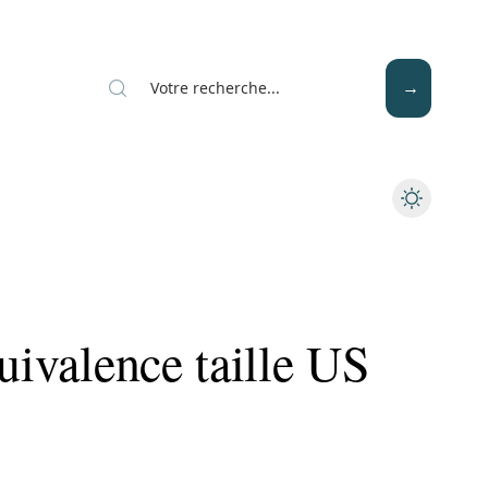
Mode
Santé
Tech
quivalence taille US