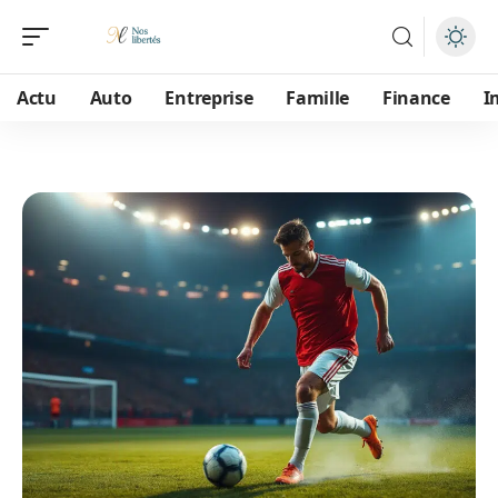
Actu
Auto
Entreprise
Famille
Finance
I