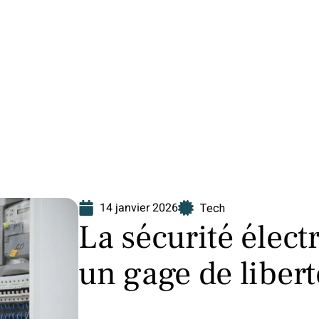
Finance
Immo
Loisirs
Maison
14 janvier 2026
Tech
La sécurité élect
un gage de liber