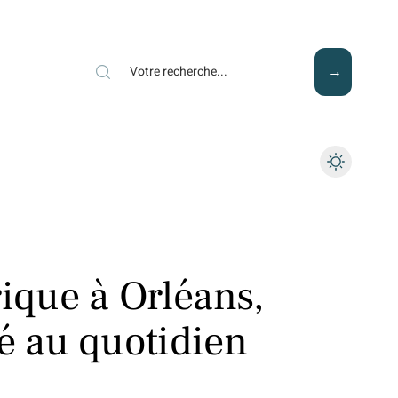
Mode
Santé
Tech
rique à Orléans,
té au quotidien