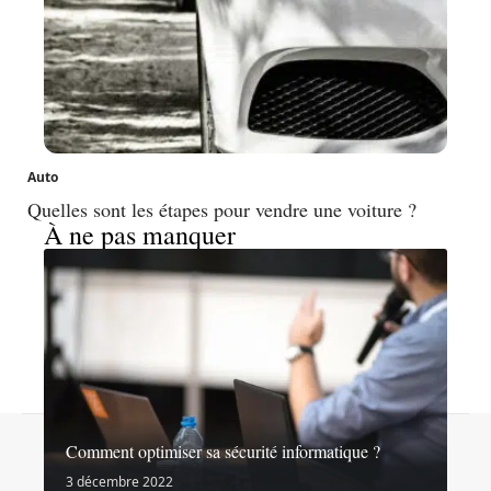
Auto
Quelles sont les étapes pour vendre une voiture ?
À ne pas manquer
Contact
Mentions légales
Sitemap
Comment optimiser sa sécurité informatique ?
© 2026 | noslibertes.org
3 décembre 2022