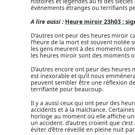
histoires et légendes au fil des siècl
événements étranges ou terrifiants pe
A lire aussi :
Heure miroir 23h03 : sig
D’autres ont peur des heures miroir car
l’heure de la mort est souvent notée su
les gens meurent à des moments comme
les heures miroir sont des moments où
D’autres encore ont peur des heures mi
est inexorable et qu’il nous emmènera 
peuvent sembler être une réflexion de
terrifiante pour beaucoup.
Il y a aussi ceux qui ont peur des heur
accidents et à la malchance. Certaine
horloge au moment où elle affiche une
un accident. d’autres croient que c’es
éviter d’être réveillé en pleine nuit p