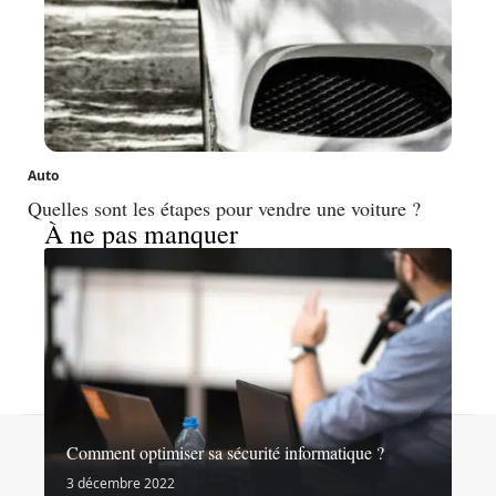
Auto
Quelles sont les étapes pour vendre une voiture ?
À ne pas manquer
Contact
Mentions légales
Sitemap
Comment optimiser sa sécurité informatique ?
© 2026 | noslibertes.org
3 décembre 2022