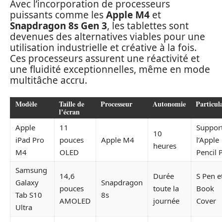
Avec l’incorporation de processeurs
puissants comme les
Apple M4
et
Snapdragon 8s Gen 3
, les tablettes sont
devenues des alternatives viables pour une
utilisation industrielle et créative à la fois.
Ces processeurs assurent une réactivité et
une fluidité exceptionnelles, même en mode
multitâche accru.
Modèle
Taille de
Processeur
Autonomie
Particul
l’écran
Apple
11
Suppor
10
iPad Pro
pouces
Apple M4
l’Apple
heures
M4
OLED
Pencil 
Samsung
14,6
Durée
S Pen e
Galaxy
Snapdragon
pouces
toute la
Book
Tab S10
8s
AMOLED
journée
Cover
Ultra