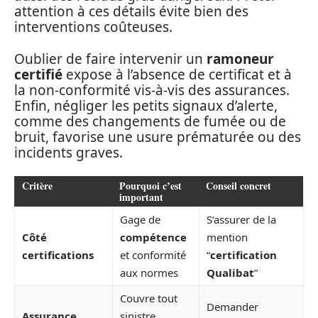
attention à ces détails évite bien des
interventions coûteuses.
Oublier de faire intervenir un
ramoneur
certifié
expose à l’absence de certificat et à
la non-conformité vis-à-vis des assurances.
Enfin, négliger les petits signaux d’alerte,
comme des changements de fumée ou de
bruit, favorise une usure prématurée ou des
incidents graves.
Critère
Pourquoi c’est
Conseil concret
important
Gage de
S’assurer de la
Côté
compétence
mention
certifications
et conformité
“
certification
aux normes
Qualibat
”
Couvre tout
Demander
Assurance
sinistre