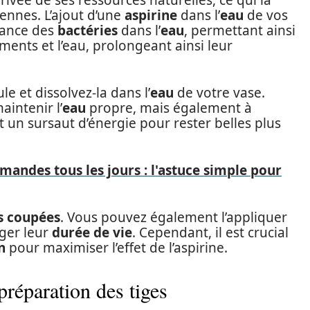
 privée de ses ressources naturelles, ce qui la
ennes. L’ajout d’une
aspirine
dans l’
eau
de vos
ssance des
bactéries
dans l’
eau
, permettant ainsi
ents et l’eau, prolongeant ainsi leur
ule et dissolvez-la dans l’
eau
de votre vase.
intenir l’
eau
propre, mais également à
nt un sursaut d’énergie pour rester belles plus
andes tous les jours : l'astuce simple pour
s coupées
. Vous pouvez également l’appliquer
ger leur
durée de vie
. Cependant, il est crucial
n
pour maximiser l’effet de l’aspirine.
préparation des tiges