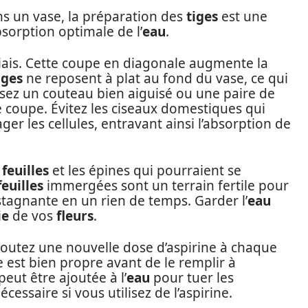
s un vase, la préparation des
tiges
est une
sorption optimale de l’
eau
.
ais. Cette coupe en diagonale augmente la
iges
ne reposent à plat au fond du vase, ce qui
lisez un couteau bien aiguisé ou une paire de
te coupe. Évitez les ciseaux domestiques qui
r les cellules, entravant ainsi l’absorption de
s
feuilles
et les épines qui pourraient se
feuilles
immergées sont un terrain fertile pour
tagnante en un rien de temps. Garder l’
eau
ie
de vos
fleurs
.
joutez une nouvelle dose d’aspirine à chaque
est bien propre avant de le remplir à
peut être ajoutée à l’
eau
pour tuer les
écessaire si vous utilisez de l’aspirine.