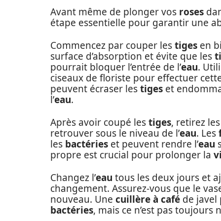
Avant même de plonger vos
roses
dan
étape essentielle pour garantir une ab
Commencez par couper les
tiges
en bi
surface d’absorption et évite que les
t
pourrait bloquer l’entrée de l’
eau
. Uti
ciseaux de floriste pour effectuer cet
peuvent écraser les
tiges
et endommage
l’
eau
.
Après avoir coupé les
tiges
, retirez le
retrouver sous le niveau de l’
eau
. Les
les
bactéries
et peuvent rendre l’
eau
s
propre est crucial pour prolonger la
v
Changez l’
eau
tous les deux jours et a
changement. Assurez-vous que le vase 
nouveau. Une
cuillère à café
de javel 
bactéries
, mais ce n’est pas toujours n