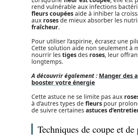
Lorsqu’une
fleur est coupée
, elle est
rend vulnérable aux infections bactéri
fleurs coupées
aide à inhiber la croi
aux
roses
de mieux absorber les nutrim
fraîcheur
.
Pour utiliser l’aspirine, écrasez une pil
Cette solution aide non seulement à ma
nourrir les
tiges
des
roses
, leur offra
longtemps.
A découvrir également :
Manger des am
booster votre énergie
Cette astuce ne se limite pas aux
rose
à d’autres types de
fleurs
pour prolon
de suivre certaines
astuces d’entretie
Techniques de coupe et de 