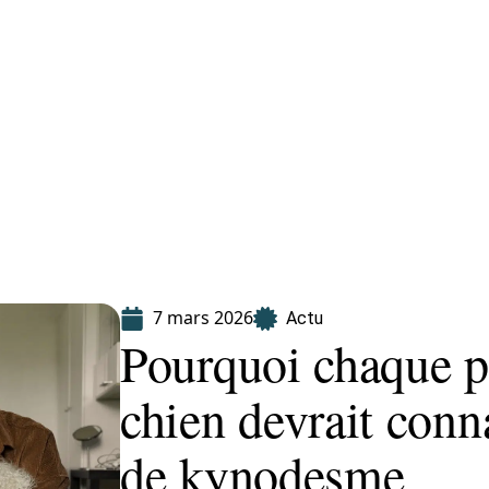
Finance
Immo
Loisirs
Maison
7 mars 2026
Actu
Pourquoi chaque pr
chien devrait conna
de kynodesme