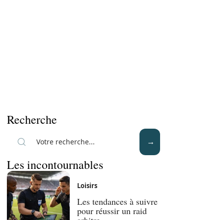
Recherche
Les incontournables
Loisirs
Les tendances à suivre
pour réussir un raid
arbitre