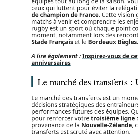
équipes tout au long de la saison. Vous
ceux qui luttent pour éviter la reléga
de champion de France
. Cette vision 
matchs à venir et comprendre les enj
rugby est un sport où chaque point co
moment, notamment lors des rencontr
Stade Français
et le
Bordeaux Bègles
A lire également :
Inspirez-vous de ce
anniversaires
Le marché des transferts : 
Le marché des transferts est un momen
décisions stratégiques des entraîneurs
performances futures des équipes. Que
pour renforcer votre
troisième ligne
o
provenance de la
Nouvelle-Zélande
, 
transferts est scruté avec attention.