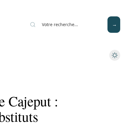
Mode
Santé
Tech
e Cajeput :
bstituts