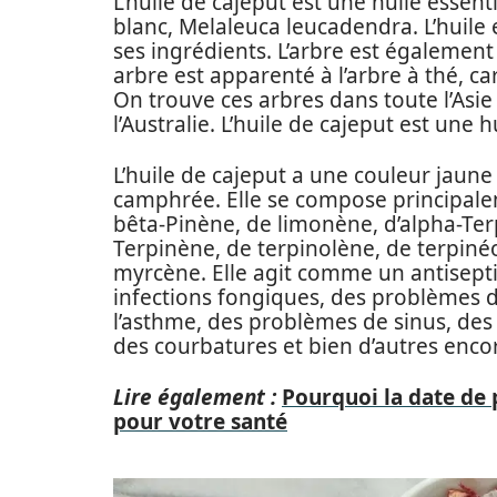
L’huile de cajeput est une huile essenti
blanc, Melaleuca leucadendra. L’huile e
ses ingrédients. L’arbre est égalemen
arbre est apparenté à l’arbre à thé, 
On trouve ces arbres dans toute l’Asie
l’Australie. L’huile de cajeput est une h
L’huile de cajeput a une couleur jaun
camphrée. Elle se compose principale
bêta-Pinène, de limonène, d’alpha-Te
Terpinène, de terpinolène, de terpinéo
myrcène. Elle agit comme un antiseptiq
infections fongiques, des problèmes d
l’asthme, des problèmes de sinus, des g
des courbatures et bien d’autres enco
Lire également :
Pourquoi la date de 
pour votre santé