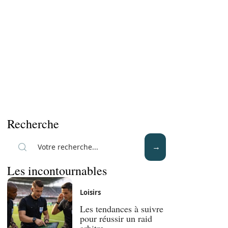
Recherche
Les incontournables
Loisirs
Les tendances à suivre
pour réussir un raid
arbitre