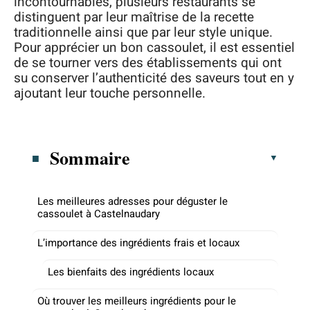
incontournables, plusieurs restaurants se
distinguent par leur maîtrise de la recette
traditionnelle ainsi que par leur style unique.
Pour apprécier un bon cassoulet, il est essentiel
de se tourner vers des établissements qui ont
su conserver l’authenticité des saveurs tout en y
ajoutant leur touche personnelle.
Sommaire
Les meilleures adresses pour déguster le
cassoulet à Castelnaudary
L’importance des ingrédients frais et locaux
Les bienfaits des ingrédients locaux
Où trouver les meilleurs ingrédients pour le