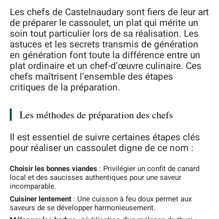
Les chefs de Castelnaudary sont fiers de leur art
de préparer le cassoulet, un plat qui mérite un
soin tout particulier lors de sa réalisation. Les
astuces et les secrets transmis de génération
en génération font toute la différence entre un
plat ordinaire et un chef-d’œuvre culinaire. Ces
chefs maîtrisent l’ensemble des étapes
critiques de la préparation.
Les méthodes de préparation des chefs
Il est essentiel de suivre certaines étapes clés
pour réaliser un cassoulet digne de ce nom :
Choisir les bonnes viandes
: Privilégier un confit de canard
local et des saucisses authentiques pour une saveur
incomparable.
Cuisiner lentement
: Une cuisson à feu doux permet aux
saveurs de se développer harmonieusement.