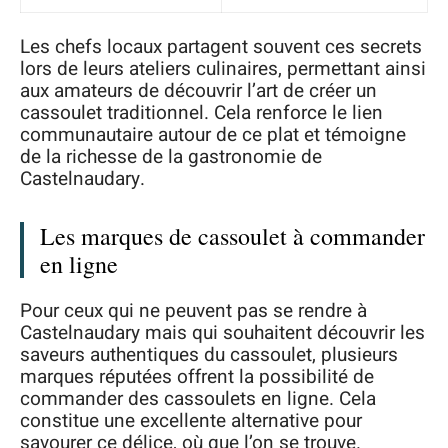
Les chefs locaux partagent souvent ces secrets
lors de leurs ateliers culinaires, permettant ainsi
aux amateurs de découvrir l’art de créer un
cassoulet traditionnel. Cela renforce le lien
communautaire autour de ce plat et témoigne
de la richesse de la gastronomie de
Castelnaudary.
Les marques de cassoulet à commander
en ligne
Pour ceux qui ne peuvent pas se rendre à
Castelnaudary mais qui souhaitent découvrir les
saveurs authentiques du cassoulet, plusieurs
marques réputées offrent la possibilité de
commander des cassoulets en ligne. Cela
constitue une excellente alternative pour
savourer ce délice, où que l’on se trouve.