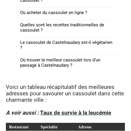
cassoulet ?
Où acheter du cassoulet en ligne ?
Quelles sont les recettes traditionnelles de
cassoulet ?
Le cassoulet de Castelnaudary est-il végétarien
?
Où trouver le meilleur cassoulet lors d’un
passage à Castelnaudary ?
Voici un tableau récapitulatif des meilleures
adresses pour savourer un cassoulet dans cette
charmante ville :
A voir aussi :
Taux de survie à la leucémie
Restaurant
Spécialité
Adresse