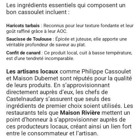
Les ingrédients essentiels qui composent un
bon cassoulet incluent :
Haricots tarbais
: Reconnus pour leur texture fondante et leur
goût raffiné grâce à leur AOC.
Saucisse de Toulouse
: Épicée et juteuse, elle apporte une
véritable profondeur de saveur au plat.
Confit de canard
: Ce produit local, cuit à basse température,
est d’une tendreté incomparable.
Les artisans locaux
comme Philippe Cassoulet
et Maison Dubernet sont réputés pour la qualité
de leurs produits. En s’approvisionnant
directement auprès d’eux, les chefs de
Castelnaudary s’assurent que seuls des
ingrédients de premier choix soient utilisés. Les
restaurants tels que
Maison Rivière
mettent un
point d’honneur à s’approvisionner auprès de
ces producteurs locaux, créant ainsi un lien fort
entre le consommateur et l’artisan.