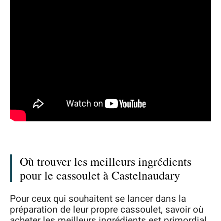
Où trouver les meilleurs ingrédients
pour le cassoulet à Castelnaudary
Pour ceux qui souhaitent se lancer dans la
préparation de leur propre cassoulet, savoir où
acheter les meilleurs ingrédients est primordial.