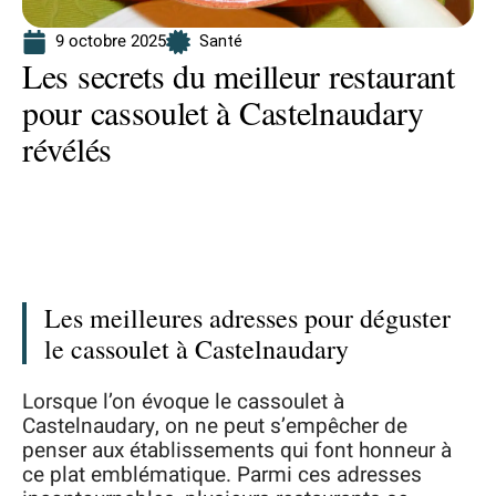
9 octobre 2025
Santé
Les secrets du meilleur restaurant
pour cassoulet à Castelnaudary
révélés
Les meilleures adresses pour déguster
le cassoulet à Castelnaudary
Lorsque l’on évoque le cassoulet à
Castelnaudary, on ne peut s’empêcher de
penser aux établissements qui font honneur à
ce plat emblématique. Parmi ces adresses