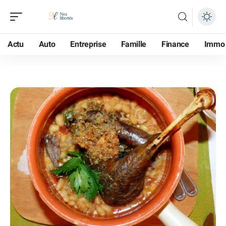
Actu
Auto
Entreprise
Famille
Finance
Immo