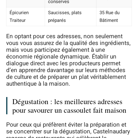
conserves
Épicurien
Saucisses, plats
35 Rue du
Traiteur
préparés
Bâtiment
En optant pour ces adresses, non seulement
vous vous assurez de la qualité des ingrédients,
mais vous participez également à une
économie régionale dynamique. Établir un
dialogue direct avec les producteurs permet
d’en apprendre davantage sur leurs méthodes
de culture et de préparer un plat véritablement
authentique à la maison.
Dégustation : les meilleures adresses
pour savourer un cassoulet fait maison
Pour ceux qui préfèrent éviter la préparation et
se concentrer sur la dégustation, Castelnaudary