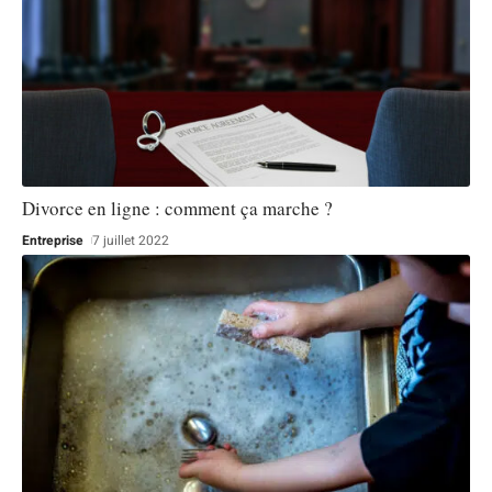
Divorce en ligne : comment ça marche ?
Entreprise
7 juillet 2022