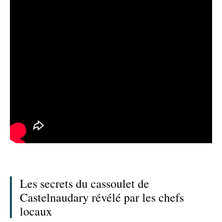
Les secrets du cassoulet de
Castelnaudary révélé par les chefs
locaux