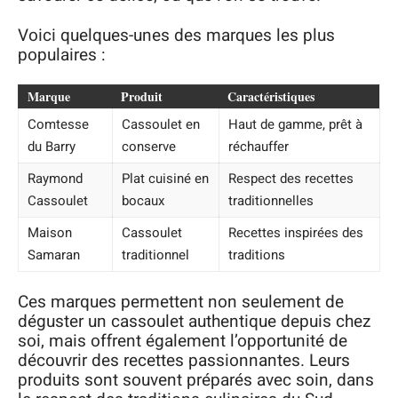
Voici quelques-unes des marques les plus
populaires :
Marque
Produit
Caractéristiques
Comtesse
Cassoulet en
Haut de gamme, prêt à
du Barry
conserve
réchauffer
Raymond
Plat cuisiné en
Respect des recettes
Cassoulet
bocaux
traditionnelles
Maison
Cassoulet
Recettes inspirées des
Samaran
traditionnel
traditions
Ces marques permettent non seulement de
déguster un cassoulet authentique depuis chez
soi, mais offrent également l’opportunité de
découvrir des recettes passionnantes. Leurs
produits sont souvent préparés avec soin, dans