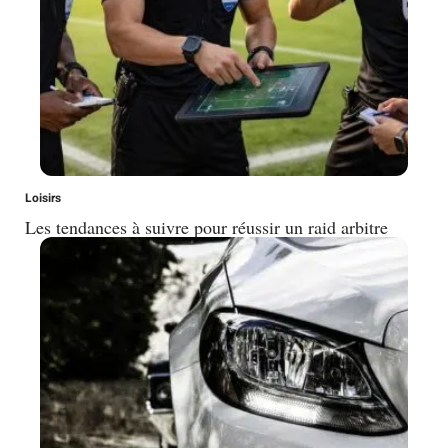
Loisirs
Les tendances à suivre pour réussir un raid arbitre