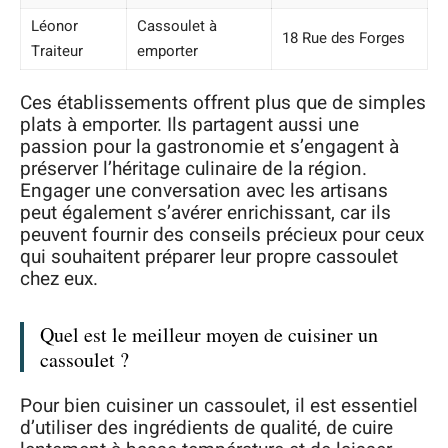
Léonor
Cassoulet à
18 Rue des Forges
Traiteur
emporter
Ces établissements offrent plus que de simples
plats à emporter. Ils partagent aussi une
passion pour la gastronomie et s’engagent à
préserver l’héritage culinaire de la région.
Engager une conversation avec les artisans
peut également s’avérer enrichissant, car ils
peuvent fournir des conseils précieux pour ceux
qui souhaitent préparer leur propre cassoulet
chez eux.
Quel est le meilleur moyen de cuisiner un
cassoulet ?
Pour bien cuisiner un cassoulet, il est essentiel
d’utiliser des ingrédients de qualité, de cuire