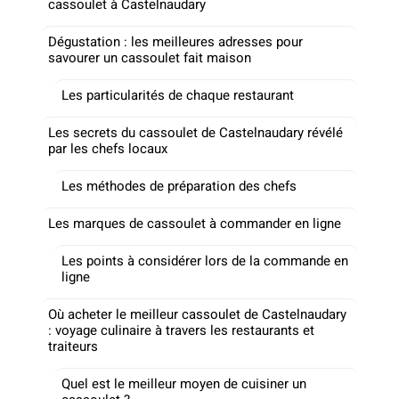
cassoulet à Castelnaudary
Dégustation : les meilleures adresses pour
savourer un cassoulet fait maison
Les particularités de chaque restaurant
Les secrets du cassoulet de Castelnaudary révélé
par les chefs locaux
Les méthodes de préparation des chefs
Les marques de cassoulet à commander en ligne
Les points à considérer lors de la commande en
ligne
Où acheter le meilleur cassoulet de Castelnaudary
: voyage culinaire à travers les restaurants et
traiteurs
Quel est le meilleur moyen de cuisiner un