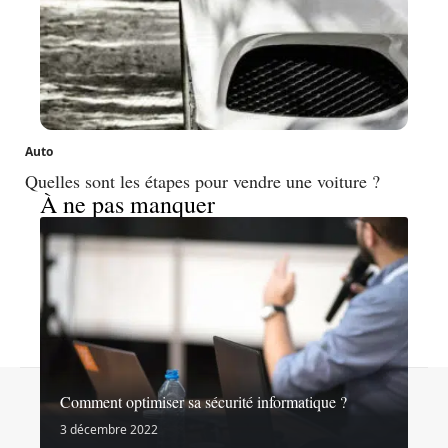
Auto
Quelles sont les étapes pour vendre une voiture ?
À ne pas manquer
Contact
Mentions légales
Sitemap
Comment optimiser sa sécurité informatique ?
© 2026 | noslibertes.org
3 décembre 2022