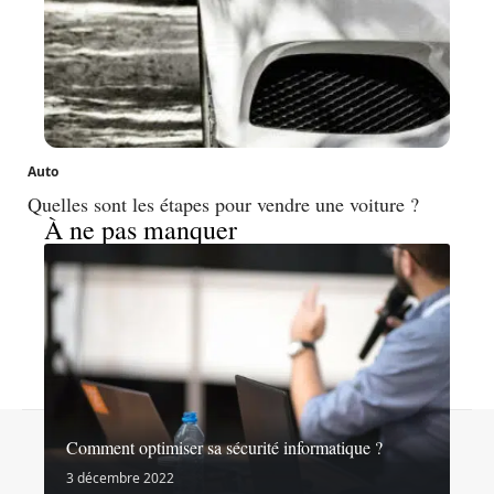
Auto
Quelles sont les étapes pour vendre une voiture ?
À ne pas manquer
Contact
Mentions légales
Sitemap
Comment optimiser sa sécurité informatique ?
© 2026 | noslibertes.org
3 décembre 2022