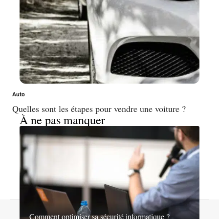
Auto
Quelles sont les étapes pour vendre une voiture ?
À ne pas manquer
Contact
Mentions légales
Sitemap
Comment optimiser sa sécurité informatique ?