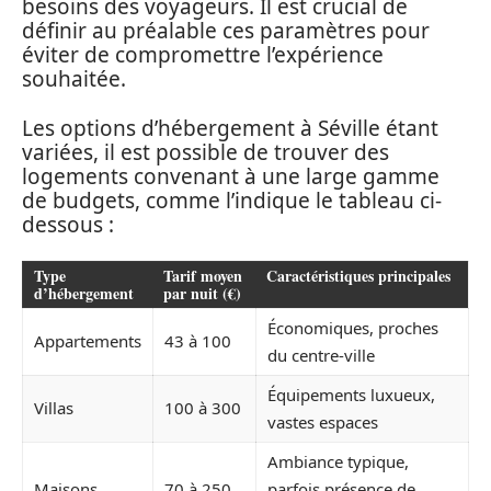
besoins des voyageurs. Il est crucial de
définir au préalable ces paramètres pour
éviter de compromettre l’expérience
souhaitée.
Les options d’hébergement à Séville étant
variées, il est possible de trouver des
logements convenant à une large gamme
de budgets, comme l’indique le tableau ci-
dessous :
Type
Tarif moyen
Caractéristiques principales
d’hébergement
par nuit (€)
Économiques, proches
Appartements
43 à 100
du centre-ville
Équipements luxueux,
Villas
100 à 300
vastes espaces
Ambiance typique,
Maisons
70 à 250
parfois présence de