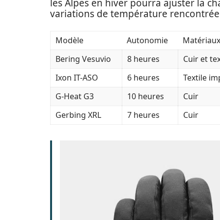
les Alpes en hiver pourra ajuster la c
variations de température rencontrée
Modèle
Autonomie
Matériau
Bering Vesuvio
8 heures
Cuir et tex
Ixon IT-ASO
6 heures
Textile i
G-Heat G3
10 heures
Cuir
Gerbing XRL
7 heures
Cuir